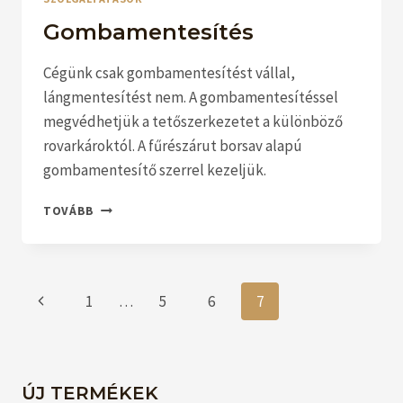
Gombamentesítés
Cégünk csak gombamentesítést vállal,
lángmentesítést nem. A gombamentesítéssel
megvédhetjük a tetőszerkezetet a különböző
rovarkároktól. A fűrészárut borsav alapú
gombamentesítő szerrel kezeljük.
GOMBAMENTESÍTÉS
TOVÁBB
Page
Previous
1
…
5
6
7
navigation
Page
ÚJ TERMÉKEK