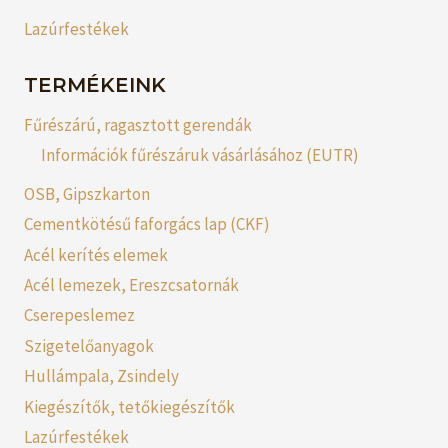
Lazúrfestékek
TERMÉKEINK
Fűrészárú, ragasztott gerendák
Információk fűrészáruk vásárlásához (EUTR)
OSB, Gipszkarton
Cementkötésű faforgács lap (CKF)
Acél kerítés elemek
Acél lemezek, Ereszcsatornák
Cserepeslemez
Szigetelőanyagok
Hullámpala, Zsindely
Kiegészítők, tetőkiegészítők
Lazúrfestékek