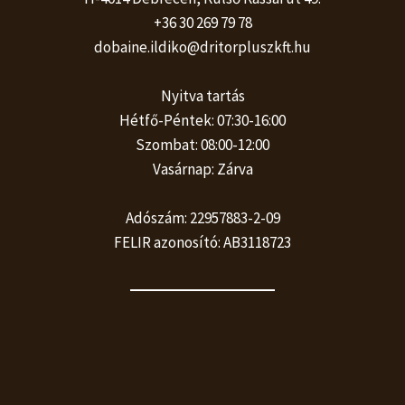
+36 30 269 79 78
dobaine.ildiko@dritorpluszkft.hu
Nyitva tartás
Hétfő-Péntek: 07:30-16:00
Szombat: 08:00-12:00
Vasárnap: Zárva
Adószám: 22957883-2-09
FELIR azonosító: AB3118723