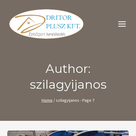
Skip
to
content
Author:
szilagyijanos
Home
/
szilagyijanos
- Page 7