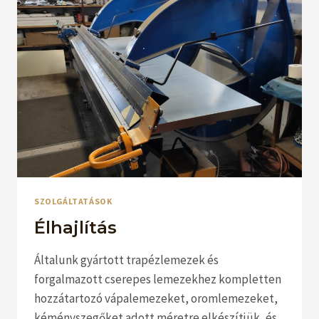
SZOLGÁLTATÁSOK
Élhajlítás
Általunk gyártott trapézlemezek és
forgalmazott cserepes lemezekhez kompletten
hozzátartozó vápalemezeket, oromlemezeket,
kéményszegőket adott méretre elkészítjük, és