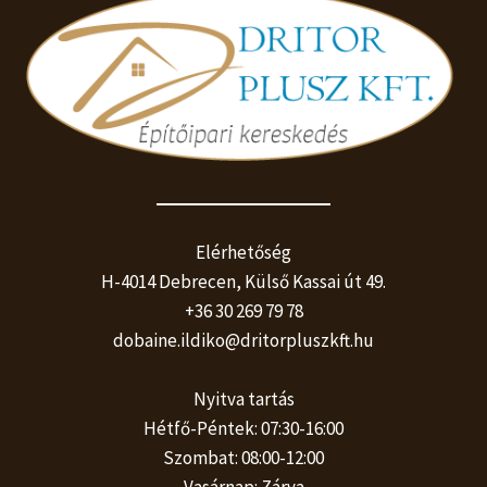
Elérhetőség
H-4014 Debrecen, Külső Kassai út 49.
+36 30 269 79 78
dobaine.ildiko@dritorpluszkft.hu
Nyitva tartás
Hétfő-Péntek: 07:30-16:00
Szombat: 08:00-12:00
Vasárnap: Zárva