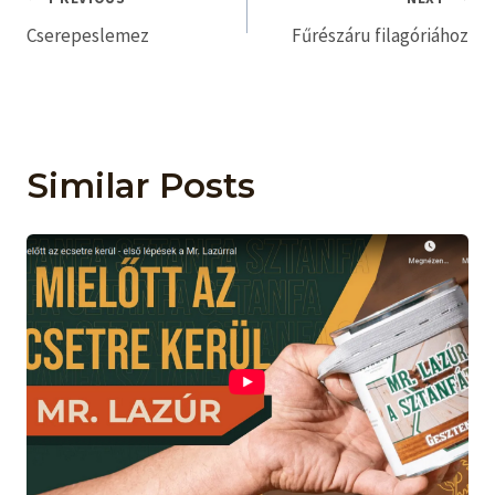
Bejegyzés
Cserepeslemez
Fűrészáru filagóriához
navigáció
Similar Posts