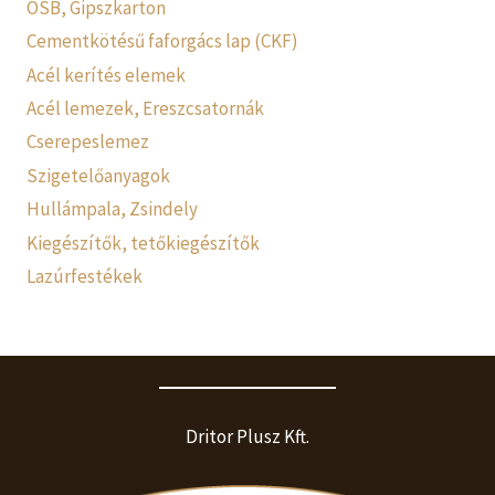
OSB, Gipszkarton
Cementkötésű faforgács lap (CKF)
Acél kerítés elemek
Acél lemezek, Ereszcsatornák
Cserepeslemez
Szigetelőanyagok
Hullámpala, Zsindely
Kiegészítők, tetőkiegészítők
Lazúrfestékek
Dritor Plusz Kft.