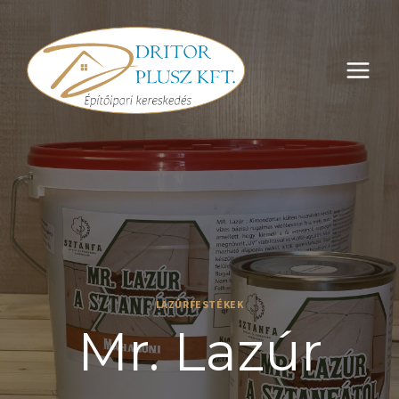
Skip
to
content
LAZÚRFESTÉKEK
Mr. Lazúr