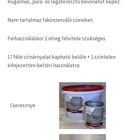
Rugalmas, pára- és légáteresztő bevonatot képez.
Nem tartalmaz fakonzerváló szereket.
Felhasználáskor 2 réteg felvitele szükséges.
17 féle színárnyalat kapható belőle + 1 színtelen
kifejezetten beltéri használatra:
Cseresznye